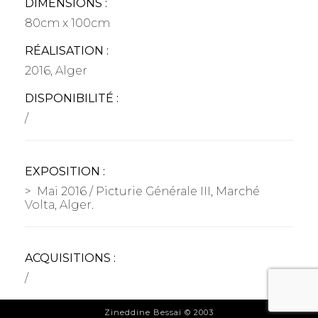
DIMENSIONS :
80cm x 100cm
RÉALISATION :
2016, Alger
DISPONIBILITÉ :
/
EXPOSITION :
> Mai 2016 / Picturie Générale III, Marché
Volta, Alger.
ACQUISITIONS :
/
Zineddine Bessaï © 2003