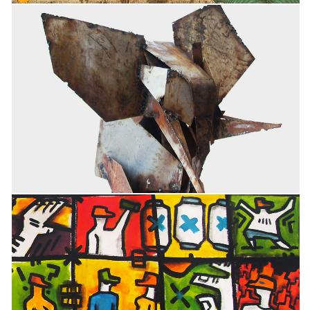
ÉLÉPÉ HANTES
Plasticien
Portfolio
FANTA
Moukharbish
Plasticien
Portfolio
Tikharbishine