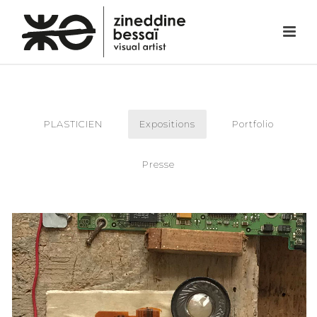
PLASTICIEN
Expositions
Portfolio
Presse
STÈLES 2.0
Expositions
Plasticien
Portfolio
Presse