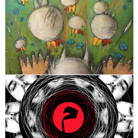
KV
Expositions
Plasticien
MIM
Expositions
Plasticien