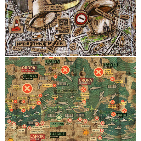
Expositions
Graphiste
Moukharbish
Plasticien
Tikharbishine
H-OUT
Expositions
Plasticien