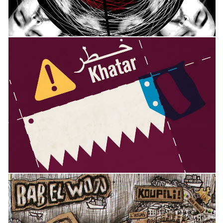
KHATAR !
Expositions
Graphiste
Plasticien
Poster
BAB EL WOOD